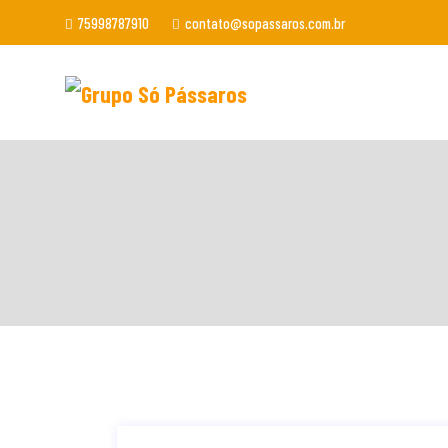
75998787910
contato@sopassaros.com.br