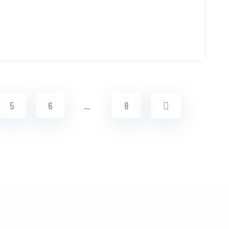
5
6
…
8