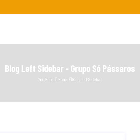
Blog Left Sidebar - Grupo Só Pássaros
You Here!
Home
Blog Left Sidebar