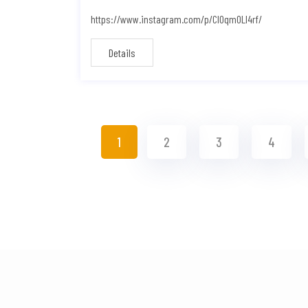
https://www.instagram.com/p/CIOqmOLl4rf/
Details
1
2
3
4