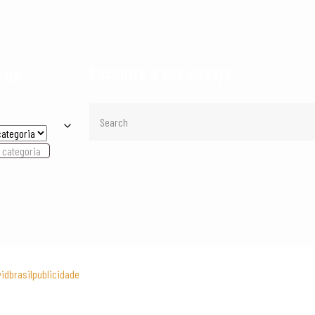
Encontre o que deseja
 de
 categoria
idbrasilpublicidade