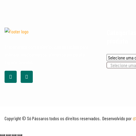
Categorias
produto
Trabalhamos com a distribuição de rações para
animais, medicamentos, alimentos em geral e
higiene pessoal.
Selecione uma
Copyright © Só Pássaros todos os direitos reservados. Desenvolvido por
@