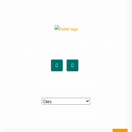
Trabalhamos com a distribuição de rações para animais,
medicamentos, alimentos em geral e higiene pessoal.
Categorias de produto
Encontre o que deseja