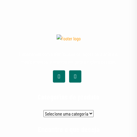
Trabalhamos com a distribuição de rações para animais,
medicamentos, alimentos em geral e higiene pessoal.
Categorias de produto
Encontre o que deseja