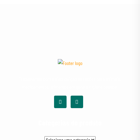
Trabalhamos com a distribuição de rações para animais,
medicamentos, alimentos em geral e higiene pessoal.
Categorias de produto