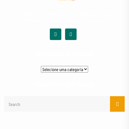
Trabalhamos com a distribuição de rações para animais,
medicamentos, alimentos em geral e higiene pessoal.
Categorias de produto
Encontre o que deseja