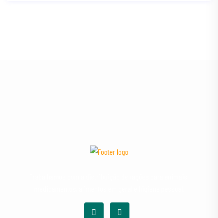
Trabalhamos com a distribuição de rações para animais,
medicamentos, alimentos em geral e higiene pessoal.