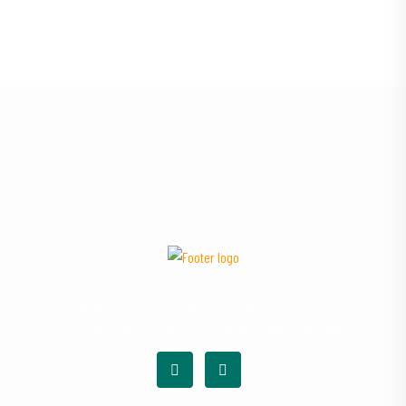
Trabalhamos com a distribuição de rações para animais,
medicamentos, alimentos em geral e higiene pessoal.