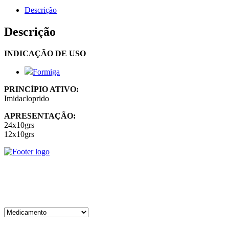
Descrição
Descrição
INDICAÇÃO DE USO
Formiga
PRINCÍPIO ATIVO:
Imidacloprido
APRESENTAÇÃO:
24x10grs
12x10grs
Trabalhamos com a distribuição de rações para animais, medicamentos,
Categorias de produto