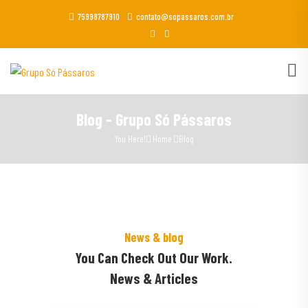
75998787910
contato@sopassaros.com.br
Blog - Grupo Só Pássaros
You Here!
Home
Blog
News & blog
You Can Check Out Our Work.
News & Articles