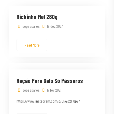
Rickinho Mel 280g
sopassaros
19 dez 2024
Read More
Ração Para Galo Só Pássaros
sopassaros
17 fev 2021
https://www.instagram.com/p/CI3Zq2lFQp9/