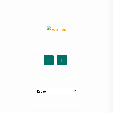
Trabalhamos com a distribuição de rações para animais,
medicamentos, alimentos em geral e higiene pessoal.
Categorias de produto
Encontre o que deseja