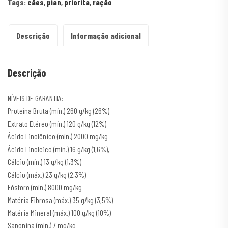
Tags:
cães
,
pian
,
priorita
,
ração
Descrição
Informação adicional
Descrição
NÍVEIS DE GARANTIA:
Proteína Bruta (mín.) 260 g/kg (26%)
Extrato Etéreo (mín.) 120 g/kg (12%)
Ácido Linolênico (mín.) 2000 mg/kg
Ácido Linoleico (mín.) 16 g/kg (1,6%),
Cálcio (mín.) 13 g/kg (1,3%)
Cálcio (máx.) 23 g/kg (2,3%)
Fósforo (mín.) 8000 mg/kg
Matéria Fibrosa (máx.) 35 g/kg (3,5%)
Matéria Mineral (máx.) 100 g/kg (10%)
Saponina (mín.) 7 mg/kg