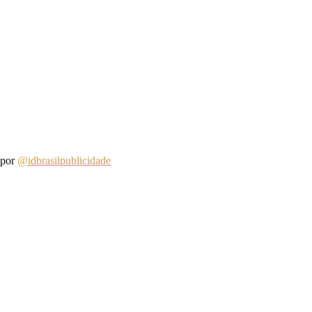
 alimentos em geral e higiene pessoal.
 por
@idbrasilpublicidade