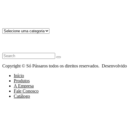
Trabalhamos com a distribuição de rações para animais, medicamentos,
Categorias de produto
Encontre o que deseja
Copyright © Só Pássaros todos os direitos reservados. Desenvolvido
Início
Produtos
A Empresa
Fale Conosco
Catálogo