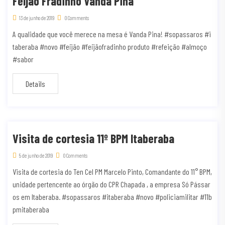
Feijão Fradinho Vanda Pina
13 de junho de 2019
0 Comments
A qualidade que você merece na mesa é Vanda Pina! #sopassaros #i
taberaba #novo #feijão #feijãofradinho produto #refeição #almoço
#sabor
Details
Visita de cortesia 11º BPM Itaberaba
5 de junho de 2019
0 Comments
Visita de cortesia do Ten Cel PM Marcelo Pinto, Comandante do 11° BPM,
unidade pertencente ao órgão do CPR Chapada , a empresa Só Pássar
os em Itaberaba. #sopassaros #itaberaba #novo #policiamilitar #11b
pmitaberaba