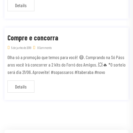
Details
Compre e concorra
5 de junho de 2019
0 Comments
Olha só a promoção que temos para você! 😄. Comprando na Só Páss
aros você irá concorrer a 2 kits do Forró dos Amigos. 💥🔥 *O sorteio
será dia 21/06. Aproveite! #sopassaros #itaberaba #novo
Details