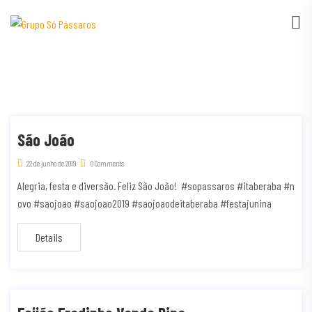
São João
22 de junho de 2019
0 Comments
Alegria, festa e diversão. Feliz São João! #sopassaros #itaberaba #n
ovo #saojoao #saojoao2019 #saojoaodeitaberaba #festajunina
Details