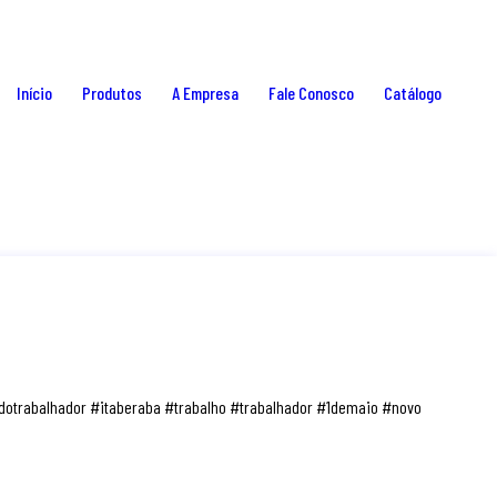
Início
Produtos
A Empresa
Fale Conosco
Catálogo
dotrabalhador #itaberaba #trabalho #trabalhador #1demaio #novo