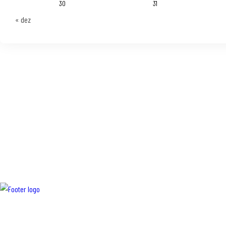
30
31
« dez
Trabalhamos com a distribuição de rações para animais, medicamentos, alime