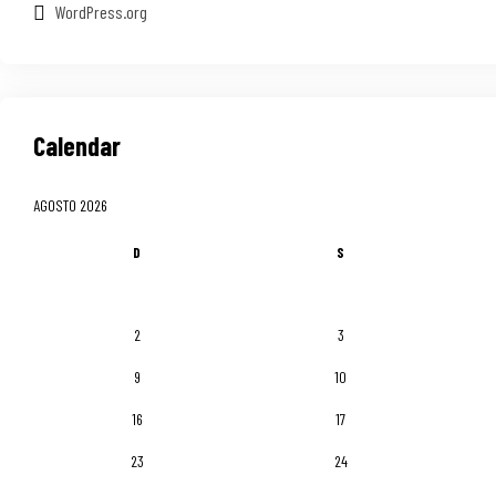
WordPress.org
Calendar
AGOSTO 2026
D
S
2
3
9
10
16
17
23
24