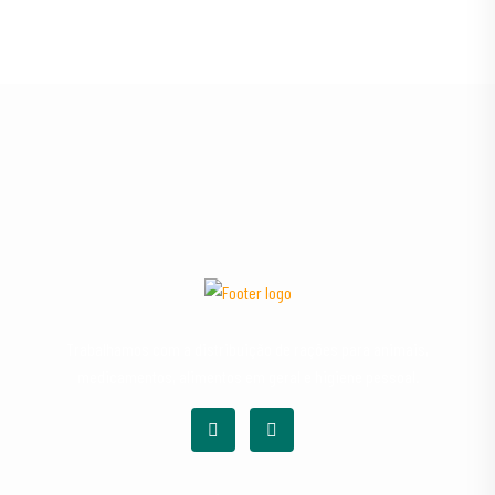
Trabalhamos com a distribuição de rações para animais,
medicamentos, alimentos em geral e higiene pessoal.