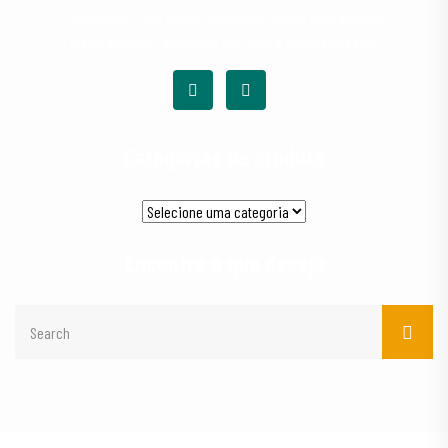
Trabalhamos com a distribuição de rações para animais,
medicamentos, alimentos em geral e higiene pessoal.
Categorias de produto
Encontre o que deseja