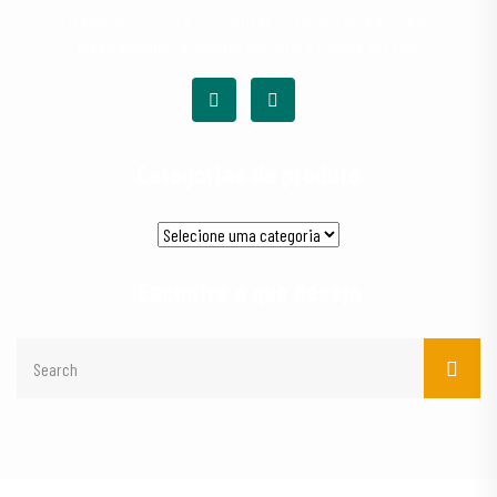
Trabalhamos com a distribuição de rações para animais,
medicamentos, alimentos em geral e higiene pessoal.
Categorias de produto
Encontre o que deseja