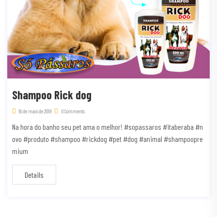
Shampoo Rick dog
16 de maio de 2019
0 Comments
Na hora do banho seu pet ama o melhor! #sopassaros #itaberaba #n
ovo #produto #shampoo #rickdog #pet #dog #animal #shampoopre
mium
Details