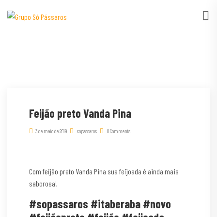
Feijão preto Vanda Pina
3 de maio de 2019
sopassaros
0 Comments
Com feijão preto Vanda Pina sua feijoada é ainda mais
saborosa!
#sopassaros #itaberaba #novo