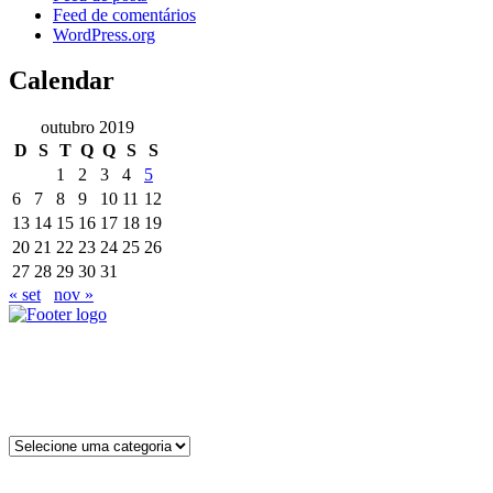
Feed de comentários
WordPress.org
Calendar
outubro 2019
D
S
T
Q
Q
S
S
1
2
3
4
5
6
7
8
9
10
11
12
13
14
15
16
17
18
19
20
21
22
23
24
25
26
27
28
29
30
31
« set
nov »
Trabalhamos com a distribuição de rações para animais, medicamentos,
Categorias de produto