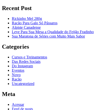
Recent Post
Rickinho Mel 280g
Ração Para Galo Só Pássaros
Alpiste Canadense
Leve Para Sua Mesa a Qualidade do Feijão Fradinho
Sua Maratona de Séries com Muito Mais Sabor
Categories
Cursos e Treinamentos
Das Redes Sociais
Do Instagram
Eventos
Novo
Ração
Uncategorized
Meta
Acessar
Feed de posts