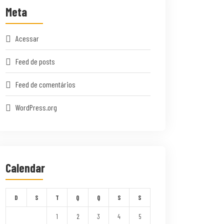
Meta
Acessar
Feed de posts
Feed de comentários
WordPress.org
Calendar
D
S
T
Q
Q
S
S
1
2
3
4
5