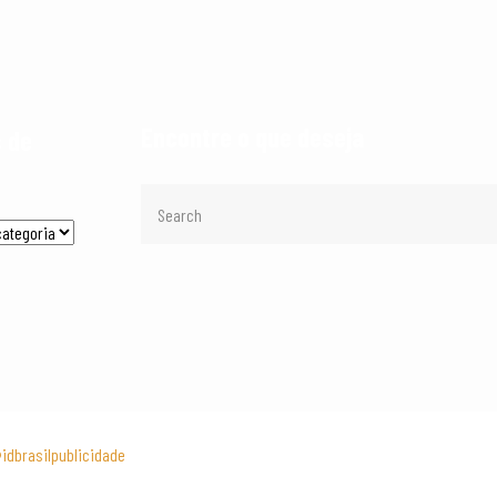
Encontre o que deseja
 de
idbrasilpublicidade