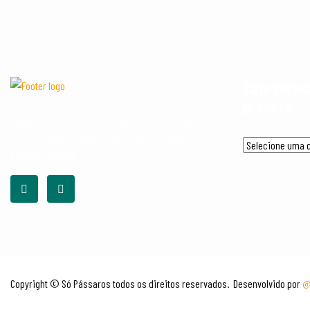
Categorias
produto
Trabalhamos com a distribuição de rações para
animais, medicamentos, alimentos em geral e
higiene pessoal.
Copyright © Só Pássaros todos os direitos reservados. Desenvolvido por
@